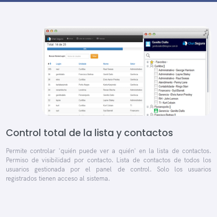
Control total de la lista y contactos
Permite controlar 'quién puede ver a quién' en la lista de contactos.
Permiso de visibilidad por contacto. Lista de contactos de todos los
usuarios gestionada por el panel de control. Solo los usuarios
registrados tienen acceso al sistema.