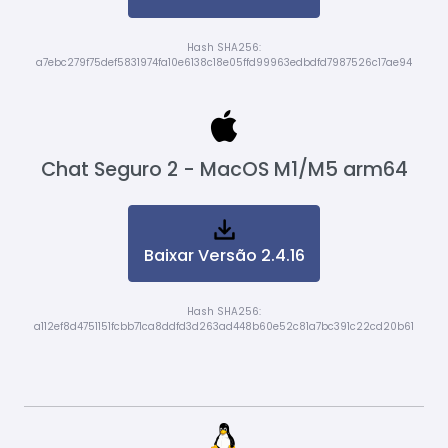
Hash SHA256:
a7ebc279f75def5831974fa10e6138c18e05ffd99963edbdfd7987526c17ae94
Chat Seguro 2 - MacOS M1/M5 arm64
Baixar Versão 2.4.16
Hash SHA256:
a112ef8d4751151fcbb71ca8ddfd3d263ad448b60e52c81a7bc391c22cd20b61