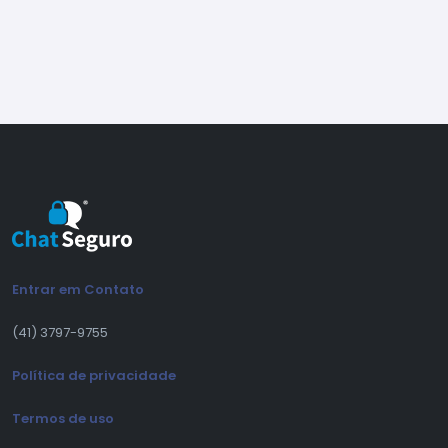
Outros ajustes e melhorias gerais
Release 2.4.14
(26/03/2026)
(Ajuste) Ajuste no comportamento na
notificação do ícone da barra de tarefas
Release 2.4.13
(20/03/2026)
Entrar em Contato
(Novo) Novo controle de acesso por horário
no painel de administração
(41) 3797-9755
(Novo) Agora é possível expandir e retrair
Política de privacidade
mensagens longas (ler mais / ler menos)
(Melhoria) Melhorias em respostas e
Termos de uso
encaminhamentos, com ordenação correta e
envio de múltiplas mensagens