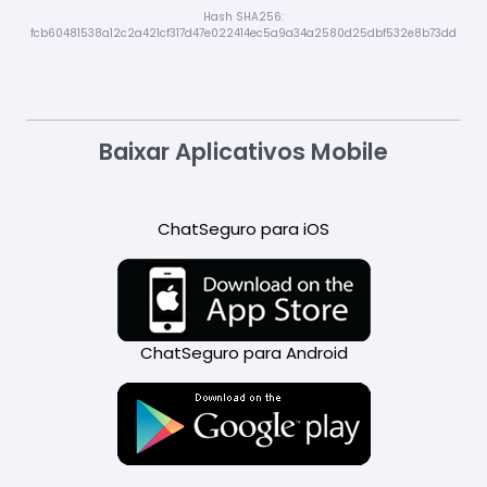
Hash SHA256:
fcb60481538a12c2a421cf317d47e022414ec5a9a34a2580d25dbf532e8b73dd
Baixar Aplicativos Mobile
ChatSeguro para iOS
ChatSeguro para Android