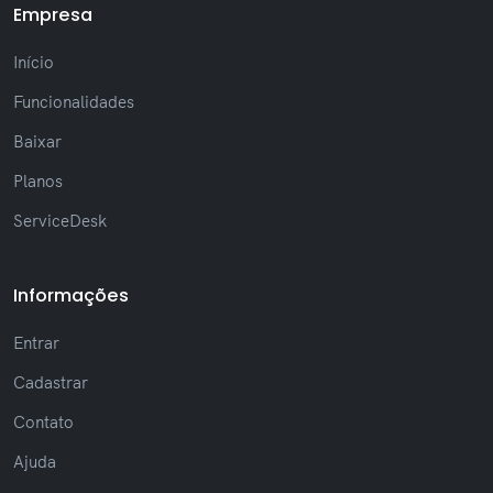
Empresa
(Ajuste) Ajustes que evitam quebras de
layout em mensagens extensas
Início
(Novo) Nova formatação de texto, como
negrito, itálico e riscado
Funcionalidades
(Novo) Nova lista de notificações recentes
da sessão
Baixar
(Novo) Nova opção para mudar fonte na
Planos
janela de Chat
(Novo) Adicionadas reações em
ServiceDesk
mensagens de tickets
(Novo) Exibição de IP e versão do sistema
no perfil do usuário
Informações
(Melhoria) Melhor desempenho na busca
com autocomplete otimizado
Entrar
(Melhoria) Atualização visual com melhor
legibilidade em todo o sistema
Cadastrar
(Melhoria) Padronização da interface,
Contato
incluindo scrollbar e estilos visuais
(Ajuste) Ajustes de layout, como melhor
Ajuda
alinhamento de elementos na tela