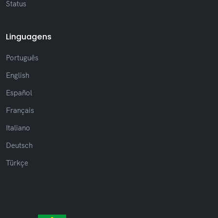
Status
Outras melhorias e otimizações gerais
Linguagens
Release 2.4.12
(26/01/2026)
Português
(Novo) Adicionada a funcionalidade de fixar
English
mensagens
Español
Français
Italiano
Release 2.4.11
(12/01/2026)
Deutsch
(Ajuste) Ajuste aplicado para que
mensagens encaminhadas não herdem o
Türkçe
status de visualização da mensagem original
(Ajuste) Correção de problema onde
tickets não eram exibidos corretamente após
reconexão
(Ajuste) Ajustada a ordenação dos