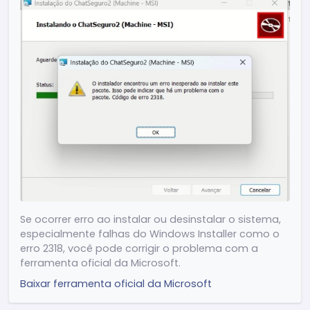
Outras correções e melhorias gerais
Release 2.4.15
(24/04/2026)
(Melhoria) Ajustes de performance e
otimização geral do sistema
(Melhoria) Redução do consumo de
memória
(Novo) Exibir o ChatSeguro nas
configurações de Notificações do Windows
(Novo) Atalho ESC para voltar para a tela
inicial
Se ocorrer erro ao instalar ou desinstalar o sistema,
(Melhoria) Otimização do carregamento na
especialmente falhas do Windows Installer como o
busca de mensagens
erro 2318, você pode corrigir o problema com a
(Novo) Adição de botão "Navegar para a
ferramenta oficial da Microsoft.
mensagem" na busca
Baixar ferramenta oficial da Microsoft
(Melhoria) Ajustes visuais na barra de
rolagem