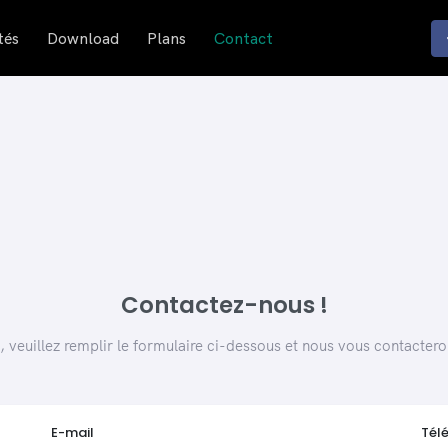
tés
Download
Plans
Contact
Contactez-nous !
 veuillez remplir le formulaire ci-dessous et nous vous contacter
E-mail
Tél