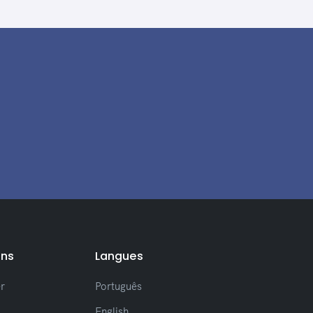
ons
Langues
r
Português
English