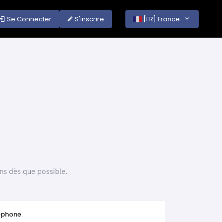
Se Connecter
S'inscrire
[FR] France
ons dès que possible.
éphone