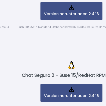
Version herunterladen 2.4.16
c17ae94
Hash SHA256: a112ef8d4751151fcbb71ca8ddfd3d263ad448b60e52c81a7b
Chat Seguro 2 - Suse 15/RedHat RPM
Version herunterladen 2.4.16