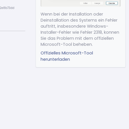
(Neu) Schaltfläche zum
32e8b73dd
Scrollen ans Ende der
Wenn bei der Installation oder
Unterhaltung im Chat
Deinstallation des Systems ein Fehler
hinzugefügt
auftritt, insbesondere Windows-
Weitere Korrekturen und
Installer-Fehler wie Fehler 2318, konnen
allgemeine Verbesserungen
Sie das Problem mit dem offiziellen
Microsoft-Tool beheben.
Offizielles Microsoft-Tool
herunterladen
Release 2.4.15
(24/04/2026)
(Verbesserung)
Leistungsanpassungen und
allgemeine Systemoptimierung
(Verbesserung) Reduzierter
Speicherverbrauch
(Neu) ChatSeguro in den
Windows-
Benachrichtigungseinstellungen
anzeigen