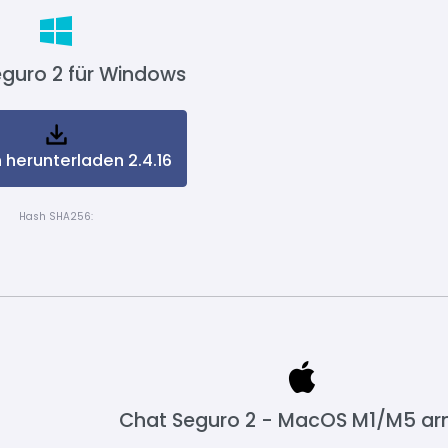
guro 2 für Windows
 herunterladen 2.4.16
Hash SHA256:
Chat Seguro 2 - MacOS M1/M5 a