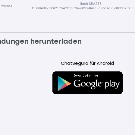
Hash SHA256:
7fab651
fcb60481538a12c2a421cf317d47e022414ec5a9a34a2580d25dbf5
ndungen herunterladen
ChatSeguro für Android