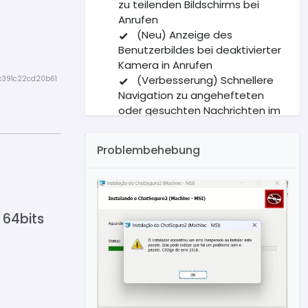
zu teilenden Bildschirms bei
Anrufen
(Neu) Anzeige des
Benutzerbildes bei deaktivierter
Kamera in Anrufen
(Verbesserung) Schnellere
c391c22cd20b61
Navigation zu angehefteten
oder gesuchten Nachrichten im
Chat
(Verbesserung) Angezeigter
Problembehebung
Datumsbereich in der
Nachrichtensuche korrigiert
(Neu) Neuer Startbildschirm
mit Zusammenfassung der
Benutzeraktivitäten
 64bits
(Neu) Neuer Bildschirm zum
Anzeigen und Verwalten von
Tickets
(Verbesserung)
Neuanordnung der Schaltflächen
im Menü