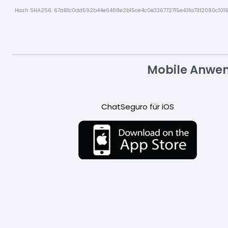
Hash SHA256: 67a81c0dd592b44e6488e2b15ce4c0e336772715e431a73f2080c1016
Mobile Anwe
ChatSeguro für iOS