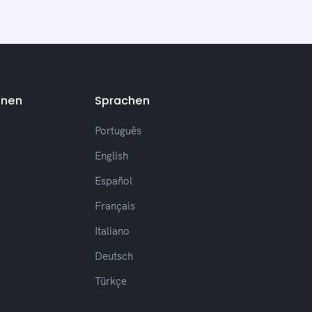
(Neu) ESC-Shortcut zur
Rückkehr zum Startbildschirm
(Verbesserung) Optimiertes
Laden bei der Nachrichtensuche
(Neu) Schaltfläche "Zur
Nachricht springen" in der Suche
onen
Sprachen
hinzugefügt
(Verbesserung) Visuelle
Português
Anpassungen an der Scrollleiste
Weitere Anpassungen und
English
allgemeine Verbesserungen
Español
Français
Italiano
Release 2.4.14
(26/03/2026)
Deutsch
(Anpassung) Anpassung des
Türkçe
Verhaltens der
Taskleistensymbol-