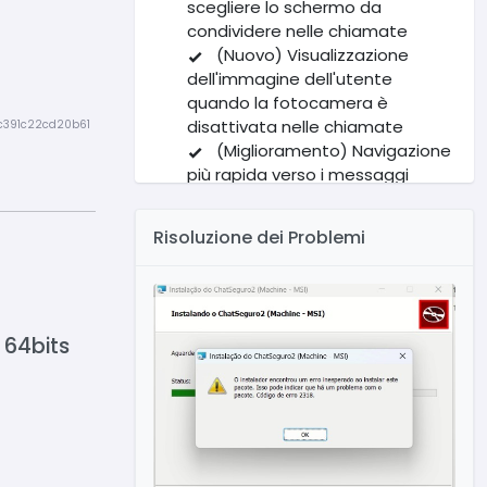
scegliere lo schermo da
condividere nelle chiamate
(Nuovo) Visualizzazione
dell'immagine dell'utente
quando la fotocamera è
disattivata nelle chiamate
c391c22cd20b61
(Miglioramento) Navigazione
più rapida verso i messaggi
fissati o cercati nella chat
(Miglioramento) Corretto
Risoluzione dei Problemi
l'intervallo di date visualizzato
nella ricerca dei messaggi
(Nuovo) Nuova schermata
iniziale con riepilogo delle attività
dell'utente
 64bits
(Nuovo) Nuova schermata
per visualizzare e gestire i ticket
(Miglioramento)
Riorganizzazione dei pulsanti nel
menu
(Nuovo) Aggiunto pulsante