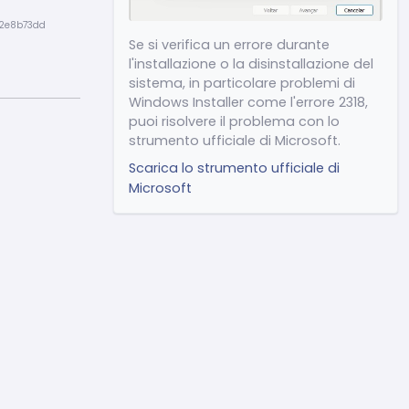
per scorrere fino alla fine della
32e8b73dd
conversazione nella chat
Se si verifica un errore durante
Altre correzioni e
l'installazione o la disinstallazione del
miglioramenti generali
sistema, in particolare problemi di
Windows Installer come l'errore 2318,
puoi risolvere il problema con lo
strumento ufficiale di Microsoft.
Scarica lo strumento ufficiale di
Release 2.4.15
(24/04/2026)
Microsoft
(Miglioramento)
Aggiustamenti delle prestazioni
e ottimizzazione generale del
sistema
(Miglioramento) Riduzione
del consumo di memoria
(Nuovo) Mostrare
ChatSeguro nelle impostazioni di
Notifiche di Windows
(Nuovo) Scorciatoia ESC per
tornare alla schermata iniziale