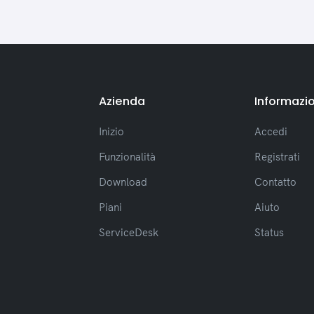
Azienda
Informazio
Inizio
Accedi
Funzionalità
Registrati
Download
Contatto
Piani
Aiuto
ServiceDesk
Status