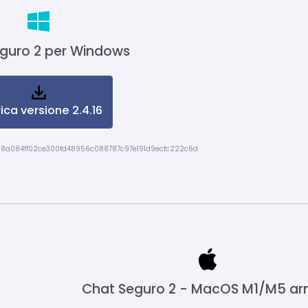
guro 2 per Windows
ica versione 2.4.16
18a084ff02ce300fd48956c088787c97e191d9ecfc222c6d
Chat Seguro 2 - MacOS M1/M5 a