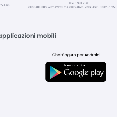
Hash SHA256:
7fab651
fcb60481538a12c2a421cf317d47e022414ec5a9a34a2580d25dbf5
applicazioni mobili
ChatSeguro per Android