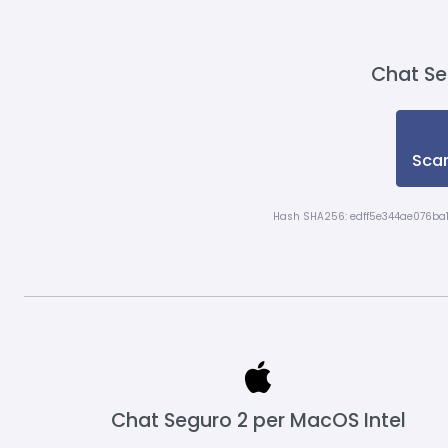
Chat Se
Scar
Hash SHA256: edff5e344ae076ba
Chat Seguro 2 per MacOS Intel