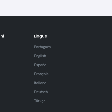
(Miglioramento)
Ottimizzazione del caricamento
nella ricerca dei messaggi
(Nuovo) Aggiunta del
pulsante "Vai al messaggio" nella
ricerca
ni
Lingue
(Miglioramento)
Aggiustamenti visivi nella barra di
Português
scorrimento
Altri aggiustamenti e
English
miglioramenti generali
Español
Français
Italiano
Release 2.4.14
(26/03/2026)
Deutsch
(Correzione) Correzione del
Türkçe
comportamento della notifica
dell'icona nella barra delle