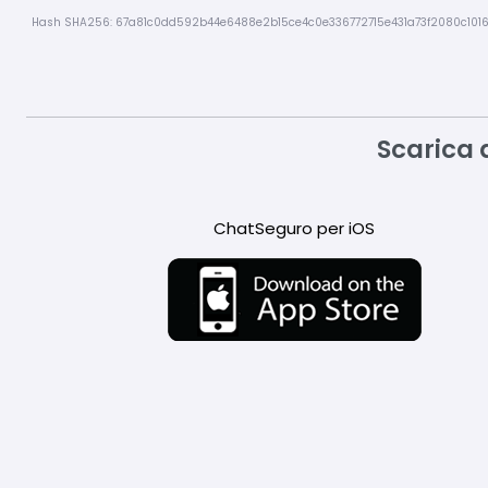
Hash SHA256: 67a81c0dd592b44e6488e2b15ce4c0e336772715e431a73f2080c1016
Scarica 
ChatSeguro per iOS